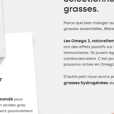
grasses.
Parce que bien manger au q
grasses essentielles, Marie
Les Omega 3, naturellem
ont des effets positifs sur
immunitaires. Ils jouent é
cardiovasculaire. C’est p
poissons riches en Omega
D’autre part nous avons p
r
grasses hydrogénées
dan
ommandé
pour
en acides gras
buent positivement