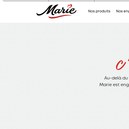
Nous utilisons des cookies pour n
Nos produits
Nos e
assurer du bon fonctionnement de no
site et à des fins analytiques. V
pouvez changer d'avis à tout moment
cliquant sur l'icône présente sur ch
page de notre site. En autorisant 
services tiers, vous acceptez le dépôt e
lecture de cookies et l'utilisation
c
technologies de suivi nécessaires à 
bon fonctionnement.
Charte de confidentialité
Au-delà du 
Marie est en