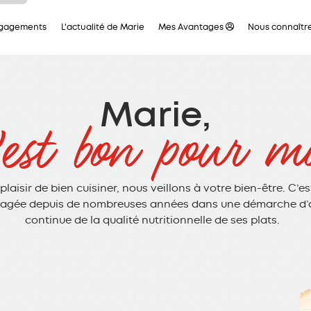
ous
ngagements
L'actualité de Marie
Mes Avantages
Nous connaîtr
tre
ous
 en
aque
ces
t la
Marie,
 de
’est bon pour mo
leur
plaisir de bien cuisiner, nous veillons à votre bien-être. C’e
gagée depuis de nombreuses années dans une démarche d’
continue de la qualité nutritionnelle de ses plats.