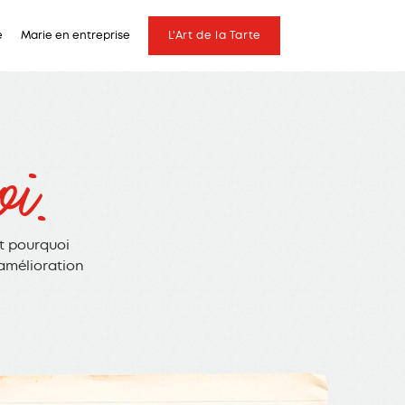
e
Marie en entreprise
L'Art de la Tarte
i.
st pourquoi
amélioration