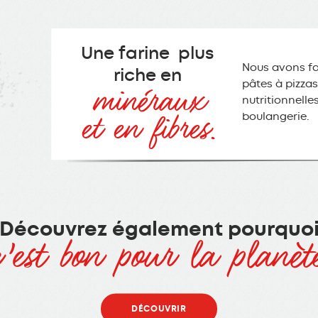
Une farine plus
Nous avons fai
riche en
minéraux
pâtes à pizzas
nutritionnelle
et en fibres.
boulangerie.
Découvrez également pourquo
c’est bon pour la planète
DÉCOUVRIR