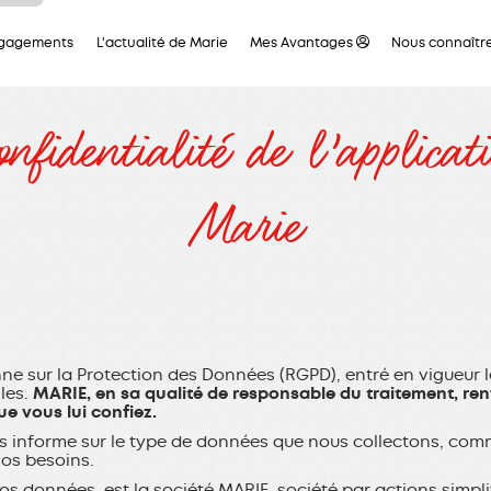
ous
ngagements
L'actualité de Marie
Mes Avantages
Nous connaîtr
tre
ous
 en
aque
nfidentialité de l’applicati
ces
t la
 de
leur
Marie
sur la Protection des Données (RGPD), entré en vigueur le 2
lles.
MARIE, en sa qualité de responsable du traitement, re
e vous lui confiez.
ous informe sur le type de données que nous collectons, comm
vos besoins.
os données, est la société MARIE, société par actions simplif