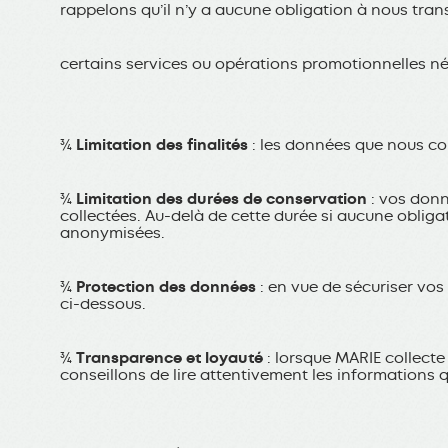
rappelons qu’il n’y a aucune obligation à nous tra
certains services ou opérations promotionnelles né
¾
Limitation des finalités
: les données que nous col
¾
Limitation des durées de conservation
: vos donn
collectées. Au-delà de cette durée si aucune obliga
anonymisées.
¾
Protection des données
: en vue de sécuriser vo
ci-dessous.
¾
Transparence et loyauté
: lorsque MARIE collect
conseillons de lire attentivement les informations 