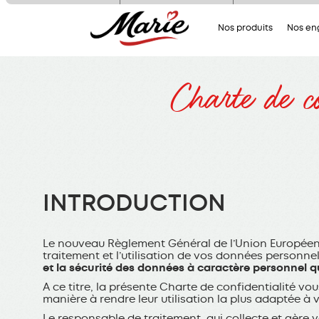
Nous utilisons des cookies pour n
Nos produits
Nos e
assurer du bon fonctionnement de no
site et à des fins analytiques. V
pouvez changer d'avis à tout moment
cliquant sur l'icône présente sur ch
Charte de co
page de notre site. En autorisant 
services tiers, vous acceptez le dépôt e
lecture de cookies et l'utilisation
technologies de suivi nécessaires à 
bon fonctionnement.
Charte de confidentialité
INTRODUCTION
Le nouveau Règlement Général de l’Union Européenne 
traitement et l’utilisation de vos données personne
et la sécurité des données à caractère personnel qu
A ce titre, la présente Charte de confidentialité v
manière à rendre leur utilisation la plus adaptée à 
Le responsable de traitement, qui collecte et gère v