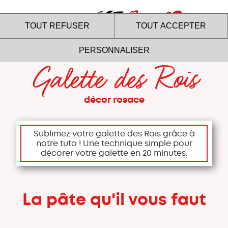
Menu
TOUT REFUSER
TOUT ACCEPTER
PERSONNALISER
Galette des Rois
Le site internet Marie utilise
des cookies !
décor rosace
Nous utilisons des cookies pour nous assurer du bon
fonctionnement de notre site et à des fins analytiques. Vous
Sublimez votre galette des Rois grâce à
pouvez changer d'avis à tout moment en cliquant sur l'icône
notre tuto ! Une technique simple pour
présente sur chaque page de notre site. En autorisant ces
décorer votre galette en 20 minutes.
services tiers, vous acceptez le dépôt et la lecture de
cookies et l'utilisation de technologies de suivi nécessaires
à leur bon fonctionnement.
Charte de confidentialité
La pâte qu'il vous faut