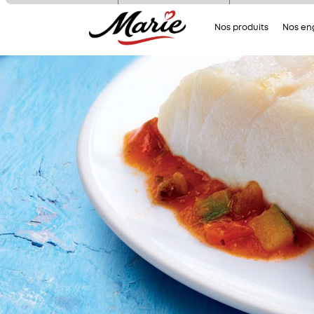
Nous utilisons des cookies pour n
Nos produits
Nos e
assurer du bon fonctionnement de no
site et à des fins analytiques. V
pouvez changer d'avis à tout moment
cliquant sur l'icône présente sur ch
page de notre site. En autorisant 
services tiers, vous acceptez le dépôt e
lecture de cookies et l'utilisation
technologies de suivi nécessaires à 
bon fonctionnement.
Charte de confidentialité