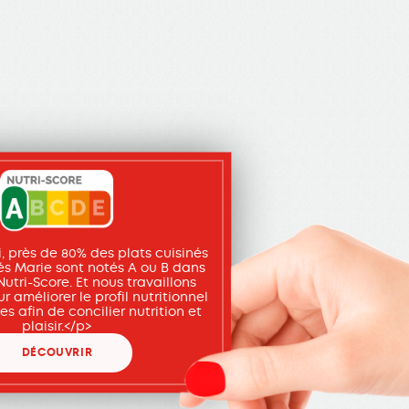
, près de 80% des plats cuisinés
lés Marie sont notés A ou B dans
utri-Score. Et nous travaillons
r améliorer le profil nutritionnel
es afin de concilier nutrition et
plaisir.</p>
DÉCOUVRIR