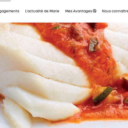
ous
ngagements
L'actualité de Marie
Mes Avantages
Nous connaîtr
tre
ous
 en
aque
ces
t la
 de
leur