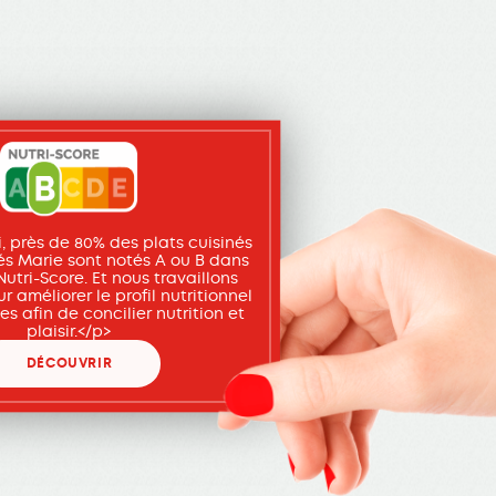
, près de 80% des plats cuisinés
lés Marie sont notés A ou B dans
utri-Score. Et nous travaillons
r améliorer le profil nutritionnel
es afin de concilier nutrition et
plaisir.</p>
DÉCOUVRIR