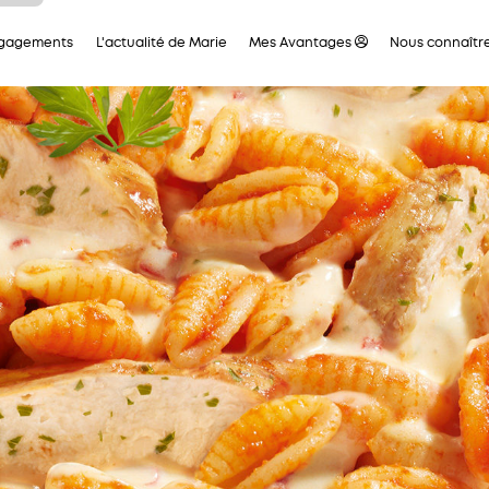
ous
ngagements
L'actualité de Marie
Mes Avantages
Nous connaîtr
tre
ous
 en
aque
ces
t la
 de
leur