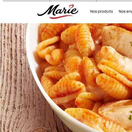
Nous utilisons des cookies pour n
Nos produits
Nos e
assurer du bon fonctionnement de no
site et à des fins analytiques. V
pouvez changer d'avis à tout moment
cliquant sur l'icône présente sur ch
page de notre site. En autorisant 
services tiers, vous acceptez le dépôt e
lecture de cookies et l'utilisation
technologies de suivi nécessaires à 
bon fonctionnement.
Charte de confidentialité