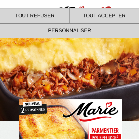
Menu
TOUT REFUSER
TOUT ACCEPTER
PERSONNALISER
Le site internet Marie utilise
des cookies !
Nous utilisons des cookies pour nous assurer du bon
fonctionnement de notre site et à des fins analytiques. Vous
pouvez changer d'avis à tout moment en cliquant sur l'icône
présente sur chaque page de notre site. En autorisant ces
services tiers, vous acceptez le dépôt et la lecture de
cookies et l'utilisation de technologies de suivi nécessaires
à leur bon fonctionnement.
Charte de confidentialité