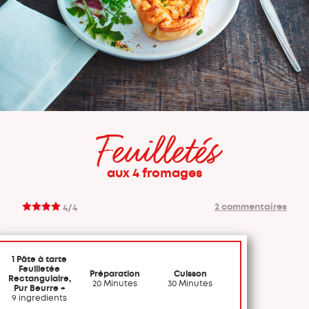
Feuilletés
aux 4 fromages
2 commentaires
4/4
1 Pâte à tarte
Feuilletée
Préparation
Cuisson
Rectangulaire,
20 Minutes
30 Minutes
Pur Beurre +
9 ingredients