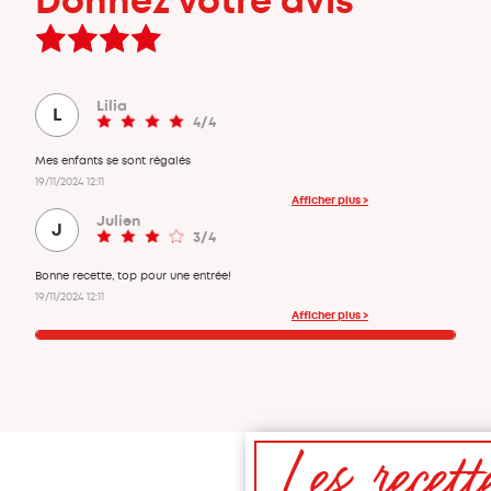
Donnez votre avis
Lilia
L
4/4
Mes enfants se sont régalés
19/11/2024 12:11
Afficher plus >
Julien
J
3/4
Bonne recette, top pour une entrée!
19/11/2024 12:11
Afficher plus >
Les recett