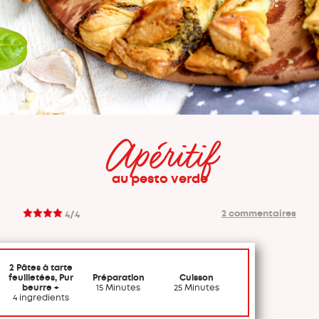
Apéritif
au pesto verde
2 commentaires
4/4
2 Pâtes à tarte
feuilletées, Pur
Préparation
Cuisson
beurre +
15 Minutes
25 Minutes
4 ingredients