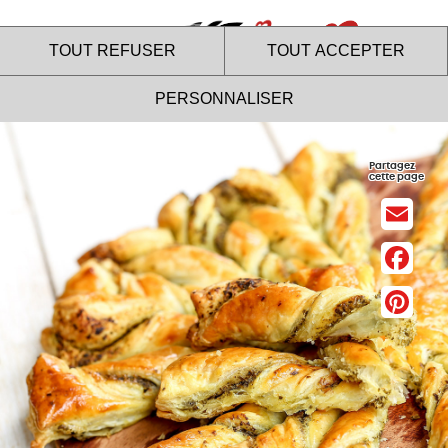
Menu
TOUT REFUSER
TOUT ACCEPTER
PERSONNALISER
Apéro
Salée
Veggie
Le site internet Marie utilise
Partagez
cette page
des cookies !
Nous utilisons des cookies pour nous assurer du bon
fonctionnement de notre site et à des fins analytiques. Vous
pouvez changer d'avis à tout moment en cliquant sur l'icône
présente sur chaque page de notre site. En autorisant ces
services tiers, vous acceptez le dépôt et la lecture de
cookies et l'utilisation de technologies de suivi nécessaires
à leur bon fonctionnement.
Charte de confidentialité