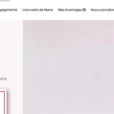
ous
ngagements
L'actualité de Marie
Mes Avantages
Nous connaîtr
tre
ous
 en
aque
ces
t la
 de
leur
aire