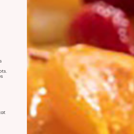
s
ots.
es
tat