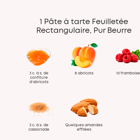
1 Pâte à tarte Feuilletée
Rectangulaire, Pur Beurre
3 c. à s. de
8 abricots
10 frambois
confiture
d’abricots
3 c. à s. de
Quelques amandes
cassonade
effilées