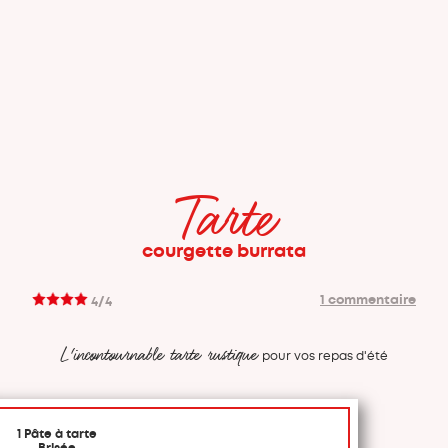
Tarte
courgette burrata
1 commentaire
4/4
L'incontournable tarte rustique
pour vos repas d'été
1 Pâte à tarte
Brisée