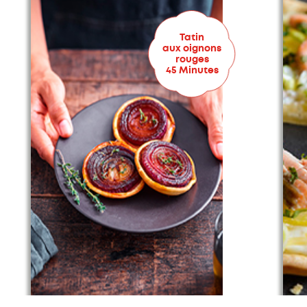
Tatin
aux oignons
rouges
45 Minutes
4/4