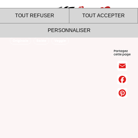
Menu
TOUT REFUSER
TOUT ACCEPTER
PERSONNALISER
Originale
Salée
Veggie
Le site internet Marie utilise
Partagez
cette page
des cookies !
Nous utilisons des cookies pour nous assurer du bon
fonctionnement de notre site et à des fins analytiques. Vous
pouvez changer d'avis à tout moment en cliquant sur l'icône
présente sur chaque page de notre site. En autorisant ces
services tiers, vous acceptez le dépôt et la lecture de
cookies et l'utilisation de technologies de suivi nécessaires
à leur bon fonctionnement.
Charte de confidentialité