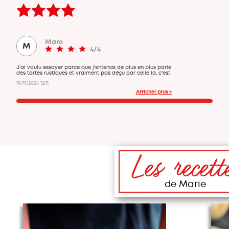
Marc
M
4/4
J'ai voulu essayer parce que j'entends de plus en plus parlé
des tartes rustiques et vraiment pas déçu par celle là, c'est
hyper bon ! Et la vidéo c'est top !
19/11/2024 12:11
Afficher plus >
Les recett
de Marie